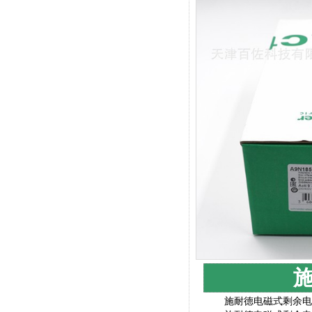
施
施耐德电磁式剩余电