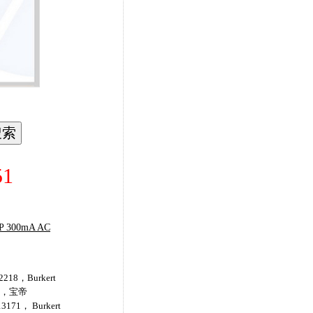
1
P 300mA AC
218，Burkert
47，宝帝
3171， Burkert