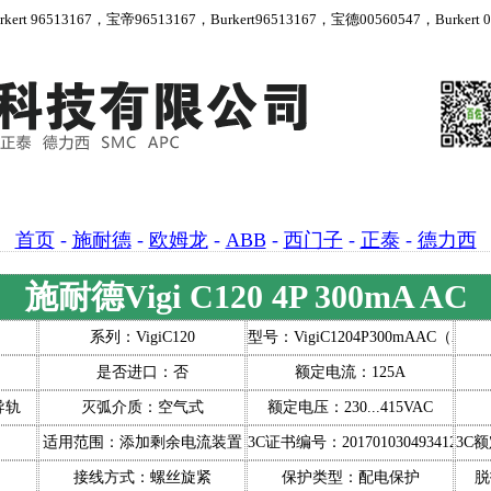
 96513167，宝帝96513167，Burkert96513167，宝德00560547，Burkert 00
首页
-
施耐德
-
欧姆龙
-
ABB
-
西门子
-
正泰
-
德力西
施耐德Vigi C120 4P 300mA AC
系列：VigiC120
型号：VigiC1204P300mAAC（A9N1
是否进口：否
额定电流：125A
导轨
灭弧介质：空气式
额定电压：230...415VAC
适用范围：添加剩余电流装置
3C证书编号：2017010304934128
3C
接线方式：螺丝旋紧
保护类型：配电保护
脱