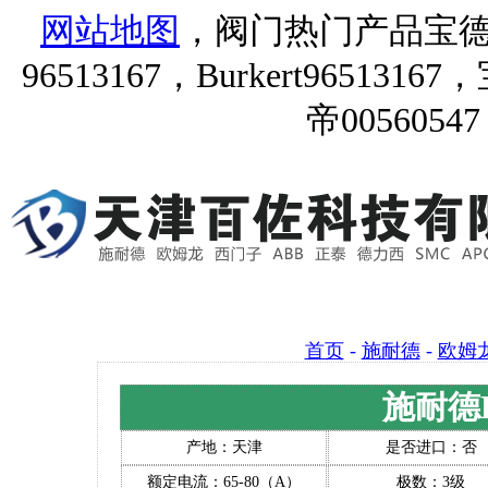
网站地图
，阀门热门产品宝德9651
96513167，Burkert96513167
帝00560547
首页
-
施耐德
-
欧姆
施耐德L
产地：天津
是否进口：否
额定电流：65-80（A）
极数：3级