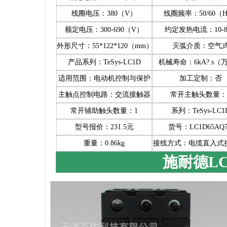
线圈电压：380（V）
线圈频率：50/60（H
额定电压：300-690（V）
约定发热电流：10-8
外形尺寸：55*122*120（mm）
灭弧介质：空气
产品系列：TeSys-LC1D
机械寿命：6kA?.s（
适用范围：电动机控制与保护
加工定制：否
主触点控制电路：交流接触器
常开主触头数量：
常开辅助触头数量：1
系列：TeSys-LC1
型号报价：231.5元
货号：LC1D65AQ
重量：0.86kg
接线方式：电缆直入式
施耐德LC