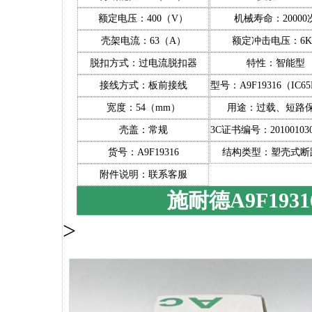
额定电压：400（V）
机械寿命：20000
壳架电流：63（A）
额定冲击电压：6K
脱扣方式：过电流脱扣器
特性：智能型
接线方式：板前接线
型号：A9F19316（IC65
宽度：54（mm）
用途：过载、短路
壳盖：常规
3C证书编号：201001030
货号：A9F19316
结构类型：塑壳式断
附件说明：联系客服
施耐德A9F1931
>