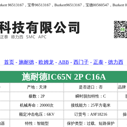
 96513167，宝帝96513167，Burkert96513167，宝德00560547，Burkert 00
首页
-
施耐德
-
欧姆龙
-
ABB
-
西门子
-
正泰
-
德力西
施耐德IC65N 2P C16A
0
产地：天津
是否进口：否
品牌：S
）
极数：2P
瞬时脱扣特性：C
）
机械寿命：20000次
接线能力：25平方毫米
）
额定冲击电压：6KV
订货号：A9F18216
操
扣器
特性：智能型
保护类型：过载、短路保护