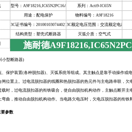
线
型号：A9F18216,IC65N2PC16A
系列：Acti9-IC65N
用途：配电保护
物料编号：A9F18216
3C证书编号：2010010307440211
3C额定电压范围：交流额定电压150
结构类型：塑壳式断路器
灭弧介质：空气式
施耐德A9F18216,IC65N2P
服
叫小型断路器)
点、保护装置(各种脱扣器)、灭弧系统等组成。其主触点是靠手动操作或
合闸位置上。过电流脱扣器的线圈和热脱扣器的热元件与主电路串联，欠
过载时，过电流脱扣器的衔铁吸合，使自由脱扣机构动作，主触点断开主
上弯曲，推动自由脱扣机构动作。当电路欠电压时，欠电压脱扣器的衔铁
主要参数