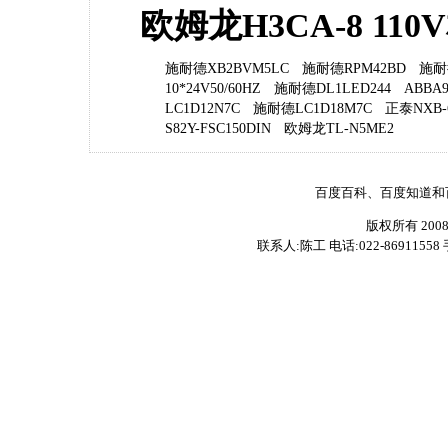
欧姆龙H3CA-8 11
施耐德XB2BVM5LC
施耐德RPM42BD
施耐
10*24V50/60HZ
施耐德DL1LED244
ABBA9
LC1D12N7C
施耐德LC1D18M7C
正泰NXB-6
S82Y-FSC150DIN
欧姆龙TL-N5ME2
百度百科、百度知道和
版权所有 200
联系人:陈工 电话:022-86911558 手