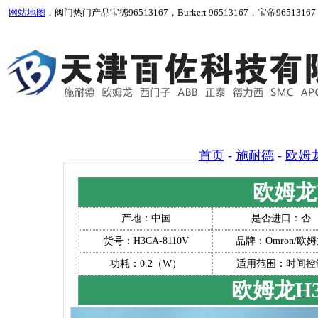
网站地图
，阀门热门产品宝德96513167，Burkert 96513167，宝帝96513167，Bur
首页
-
施耐德
-
欧姆
欧姆龙H
产地：中国
是否进口：否
货号：H3CA-8110V
品牌：Omron/欧
功耗：0.2（W）
适用范围：时间控
欧姆龙H3