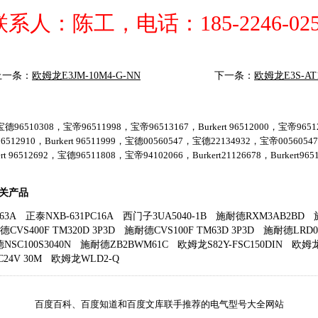
联系人：陈工，电话：185-2246-025
上一条：
欧姆龙E3JM-10M4-G-NN
下一条：
欧姆龙E3S-AT
德96510308，宝帝96511998，宝帝96513167，Burkert 96512000，宝帝96512
6512910，Burkert 96511999，宝德00560547，宝德22134932，宝帝005605
ert 96512692，宝德96511808，宝帝94102066，Burkert21126678，Burkert9651
相关产品
63A
正泰NXB-631PC16A
西门子3UA5040-1B
施耐德RXM3AB2BD
CVS400F TM320D 3P3D
施耐德CVS100F TM63D 3P3D
施耐德LRD0
NSC100S3040N
施耐德ZB2BWM61C
欧姆龙S82Y-FSC150DIN
欧姆龙V
C24V 30M
欧姆龙WLD2-Q
百度百科、百度知道和百度文库联手推荐的电气型号大全网站