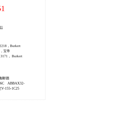
1
11
218，Burkert
47，宝帝
3171， Burkert
施耐德
6C
ABBAX32-
-155-1C25