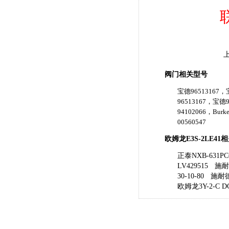
阀门相关型号
宝德96513167，宝
96513167，宝德9
94102066，Burk
00560547
欧姆龙E3S-2LE41
正泰NXB-631PC
LV429515
施耐德
30-10-80
施耐德
欧姆龙3Y-2-C D