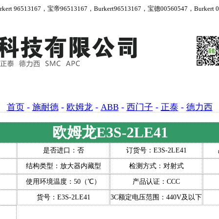
 96513167，宝帝96513167，Burkert96513167，宝德00560547，Burkert 00
首页
-
施耐德
-
欧姆龙
-
ABB
-
西门子
-
正泰
-
德力西
欧姆龙E3S-2LE41
是否进口：否
订货号：E3S-2LE41
结构类型：放大器内藏型
检测方式：对射式
使用环境温度：50（℃）
产品认证：CCC
货号：E3S-2LE41
3C额定电压范围：440V及以下