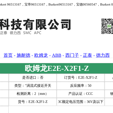
 96513167，宝帝96513167，Burkert96513167，宝德00560547，Burkert 00
首页
-
施耐德
-
欧姆龙
-
ABB
-
西门子
-
正泰
-
德力西
欧姆龙E2E-X2F1-Z
是否进口：否
订货号：E2E-X2F1-Z
类型：“涡流式接近开关
反应频率：50
）
检测距离：2（mm）
产品认证：CCC
物
货号：E2E-X2F1-Z
3C额定电压范围：36V及以下